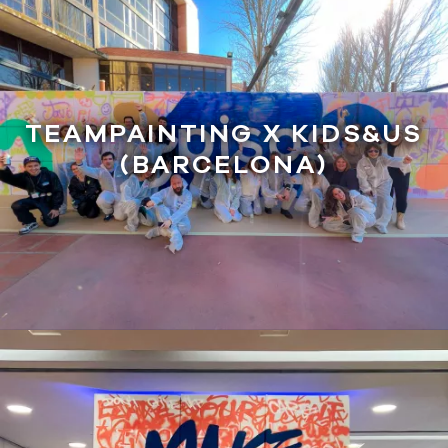
TEAMPAINTING X KIDS&US
(BARCELONA)