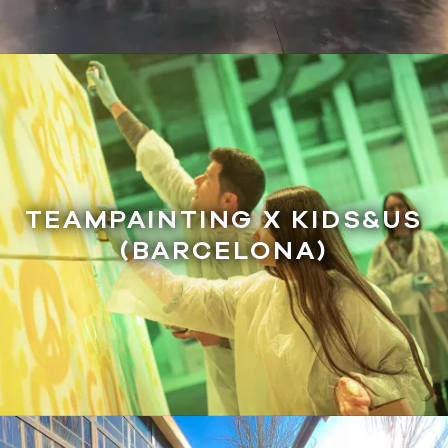
TEAMPAINTING X KIDS&US
(BARCELONA)