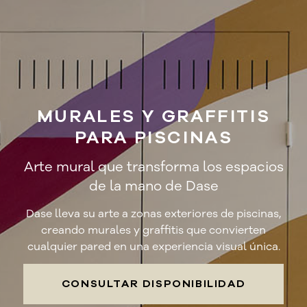
MURALES Y GRAFFITIS
PARA PISCINAS
Arte mural que transforma los espacios
de la mano de Dase
Dase lleva su arte a zonas exteriores de piscinas,
creando murales y graffitis que convierten
cualquier pared en una experiencia visual única.
CONSULTAR DISPONIBILIDAD