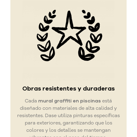
Obras resistentes y duraderas
Cada
mural graffiti en piscinas
está
diseñado con materiales de alta calidad y
resistentes. Dase utiliza pinturas específicas
para exteriores, garantizando que los
colores y los detalles se mantengan