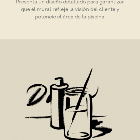
Presenta un diseño detallado para garantizar
que el mural refleje la visión del cliente y
potencie el área de la piscina.