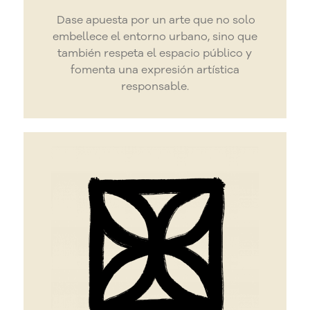
Dase apuesta por un arte que no solo
embellece el entorno urbano, sino que
también respeta el espacio público y
fomenta una expresión artística
responsable.