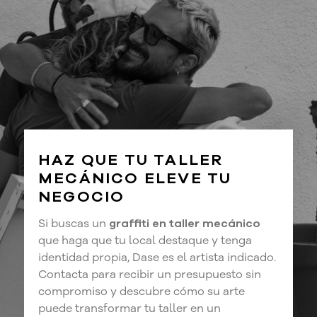
HAZ QUE TU TALLER
MECÁNICO ELEVE TU
NEGOCIO
Si buscas un
graffiti en taller mecánico
que haga que tu local destaque y tenga
identidad propia, Dase es el artista indicado.
Contacta para recibir un presupuesto sin
compromiso y descubre cómo su arte
puede transformar tu taller en un