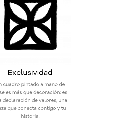
Exclusividad
n cuadro pintado a mano de
se es más que decoración: es
 declaración de valores, una
eza que conecta contigo y tu
historia.