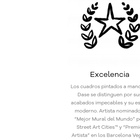
Excelencia
Los cuadros pintados a man
Dase se distinguen por su
acabados impecables y su es
moderno. Artista nominado
“Mejor Mural del Mundo” p
Street Art Cities™ y “Prem
Artista” en los Barcelona V