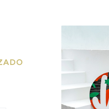
a
ZADO
 MANO
tado a mano
de Dase . Una