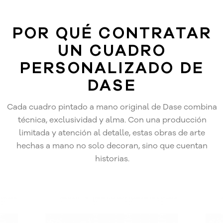
POR QUÉ CONTRATAR
UN CUADRO
PERSONALIZADO DE
DASE
Cada cuadro pintado a mano original de Dase combina
técnica, exclusividad y alma. Con una producción
limitada y atención al detalle, estas obras de arte
hechas a mano no solo decoran, sino que cuentan
historias.