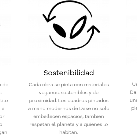
Sostenibilidad
U
o de
Cada obra se pinta con materiales
Da
s
veganos, sostenibles y de
una
tilo
proximidad. Los cuadros pintados
pi
 a
a mano modernos de Dase no solo
or
embellecen espacios, también
io
respetan el planeta y a quienes lo
egan
habitan.