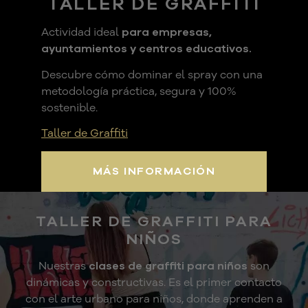
TALLER DE GRAFFITI
Actividad ideal
para empresas,
ayuntamientos y centros educativos.
Descubre cómo dominar el spray con una
metodología práctica, segura y 100%
sostenible.
Taller de Graffiti
MÁS INFORMACIÓN
TALLER DE GRAFFITI PARA
NIÑOS
Nuestras
clases de graffiti para niños
son
dinámicas y constructivas. Es el primer contacto
con el arte urbano para niños, donde aprenden a