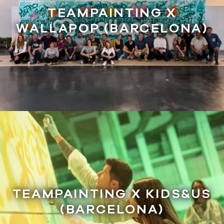
TEAMPAINTING X
WALLAPOP (BARCELONA)
TEAMPAINTING X KIDS&US
(BARCELONA)