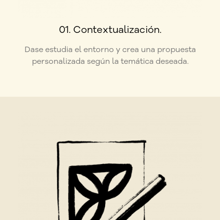
01. Contextualización.
Dase estudia el entorno y crea una propuesta
personalizada según la temática deseada.