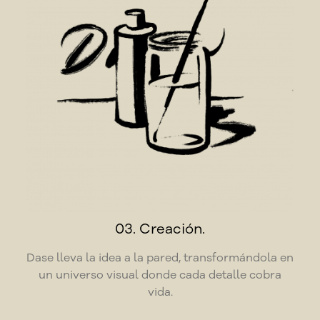
03. Creación.
Dase lleva la idea a la pared, transformándola en
un universo visual donde cada detalle cobra
vida.