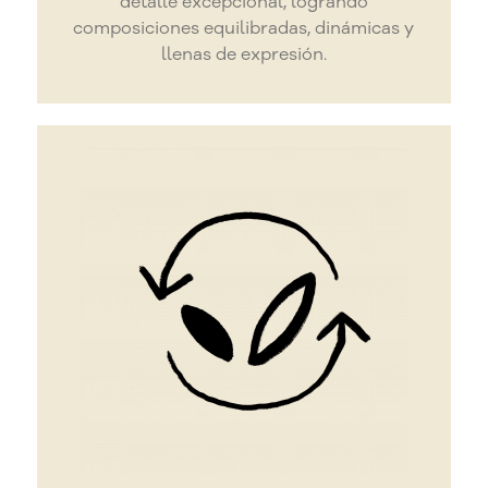
detalle excepcional, logrando
composiciones equilibradas, dinámicas y
llenas de expresión.