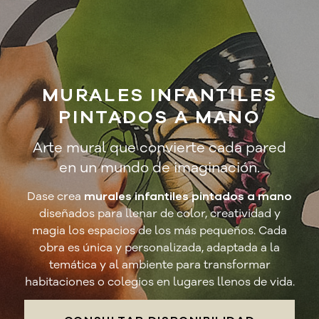
MURALES INFANTILES
PINTADOS A MANO
Arte mural que convierte cada pared
en un mundo de imaginación.
Dase crea
murales infantiles pintados a mano
diseñados para llenar de color, creatividad y
magia los espacios de los más pequeños. Cada
obra es única y personalizada, adaptada a la
temática y al ambiente para transformar
habitaciones o colegios en lugares llenos de vida.