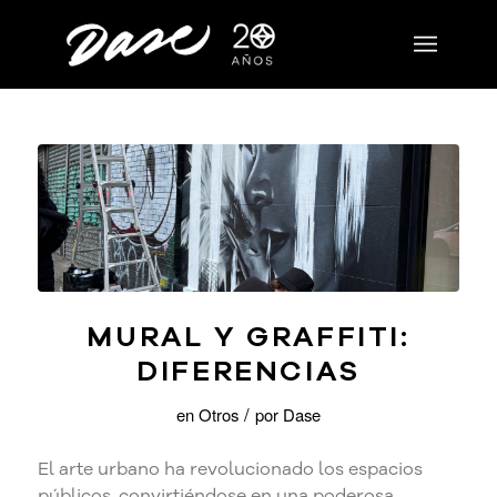
MURAL Y GRAFFITI:
DIFERENCIAS
/
en
Otros
por
Dase
El arte urbano ha revolucionado los espacios
públicos, convirtiéndose en una poderosa