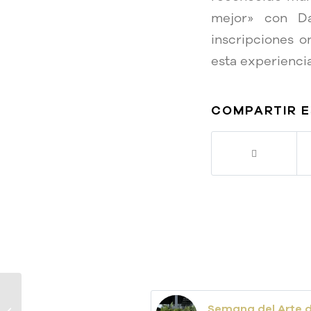
mejor» con D
inscripciones o
esta experiencia
COMPARTIR 
La firma de Rihanna
Semana del Arte 
cuenta con la caligrafía