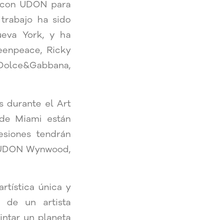
o con UDON para
 trabajo ha sido
eva York, y ha
eenpeace, Ricky
 Dolce&Gabbana,
s durante el Art
 de Miami están
sesiones tendrán
en UDON Wynwood,
rtística única y
 de un artista
intar un planeta