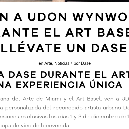
N A UDON WYNW
ANTE EL ART BAS
LLÉVATE UN DASE
/
en
Arte
,
Notícias
por
Dase
A DASE DURANTE EL AR
NA EXPERIENCIA ÚNICA
ana del Arte de Miami y el Art Basel, ven a
za personalizada del reconocido artista urbano Da
esiones exclusivas los días 1 y 3 de diciembre de 
 copa de vino de bienvenida.