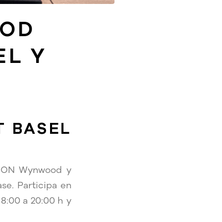
OOD
EL Y
T BASEL
 UDON Wynwood y
se. Participa en
18:00 a 20:00 h y