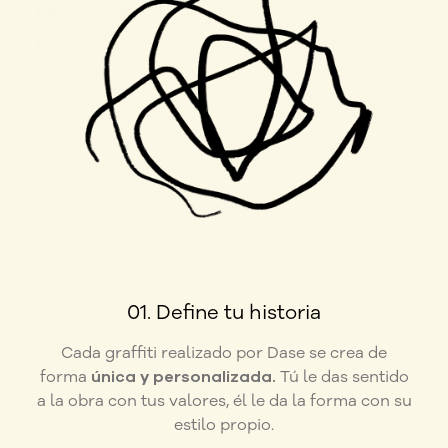
01. Define tu historia
Cada graffiti realizado por Dase se crea de
forma
única y personalizada.
Tú le das sentido
a la obra con tus valores, él le da la forma con su
estilo propio.