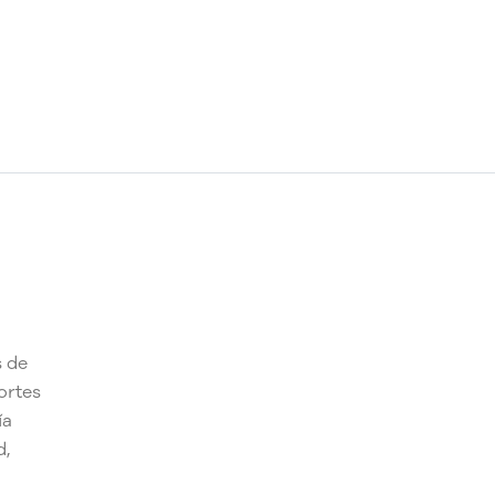
s de
ortes
ía
d,