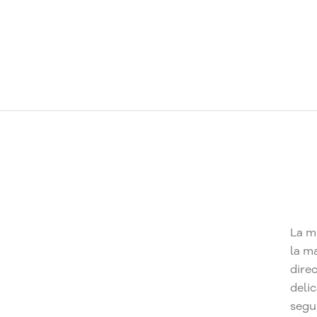
La m
la m
dire
deli
segu