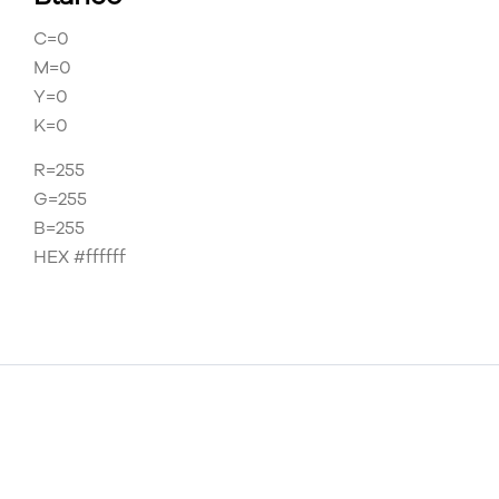
C=0
M=0
Y=0
K=0
R=255
G=255
B=255
HEX #ffffff