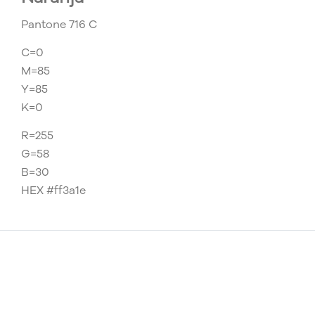
Pantone 716 C
C=0
M=85
Y=85
K=0
R=255
G=58
B=30
HEX #ff3a1e