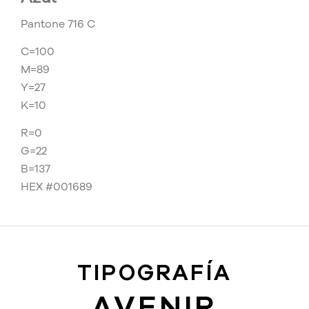
Pantone 716 C
C=100
M=89
Y=27
K=10
R=0
G=22
B=137
HEX #001689
TIPOGRAFÍA
AVENIR