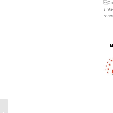
Con
sinte
reco
a
The Hand of 5Pointz