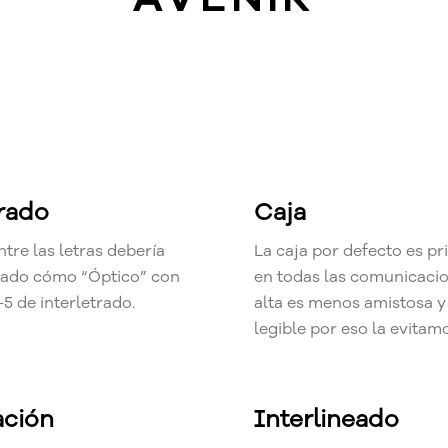
trado
Caja
ntre las letras debería
La caja por defecto es pr
rado cómo “Óptico” con
en todas las comunicacio
-5 de interletrado.
alta es menos amistosa 
legible por eso la evitam
ación
Interlineado