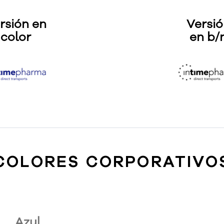
rsión en
Versi
color
en b/
COLORES CORPORATIVO
Azul