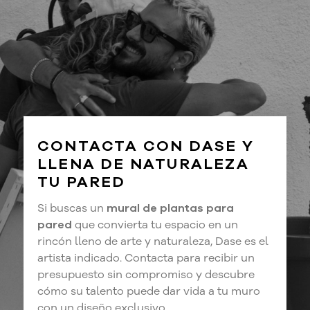
CONTACTA CON DASE Y
LLENA DE NATURALEZA
TU PARED
Si buscas un
mural de plantas para
pared
que convierta tu espacio en un
rincón lleno de arte y naturaleza, Dase es el
artista indicado. Contacta para recibir un
presupuesto sin compromiso y descubre
cómo su talento puede dar vida a tu muro
con un diseño exclusivo.