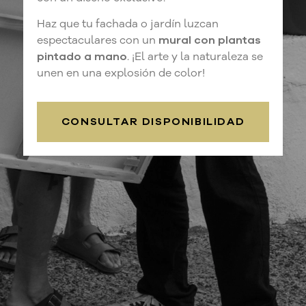
Haz que tu fachada o jardín luzcan
espectaculares con un
mural con plantas
pintado a mano
. ¡El arte y la naturaleza se
unen en una explosión de color!
CONSULTAR DISPONIBILIDAD