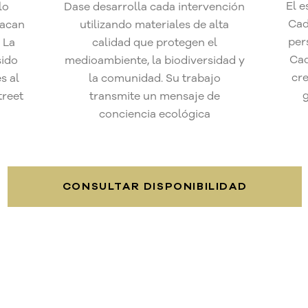
El e
lo
Dase desarrolla cada intervención
Cad
tacan
utilizando materiales de alta
per
 La
calidad que protegen el
Cad
sido
medioambiente, la biodiversidad y
cre
s al
la comunidad. Su trabajo
g
treet
transmite un mensaje de
conciencia ecológica
CONSULTAR DISPONIBILIDAD