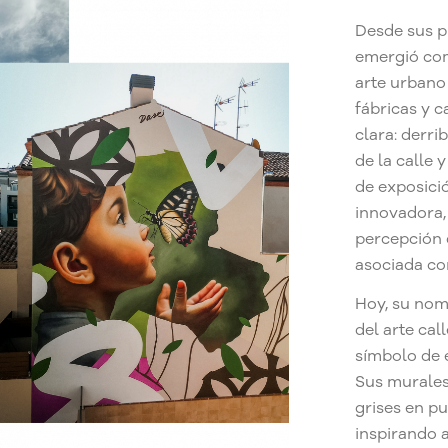
Desde sus p
emergió com
arte urban
fábricas y c
clara: derri
de la calle 
de exposici
innovadora,
percepción 
asociada co
Hoy, su nom
del arte cal
símbolo de e
Sus murales
grises en pu
inspirando 