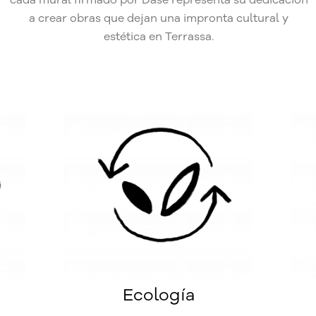
a crear obras que dejan una impronta cultural y
estética en Terrassa.
Ecología