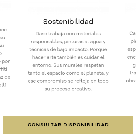
Sostenibilidad
oce
Ca
Dase trabaja con materiales
 su
pi
responsables, pinturas al agua y
su
esp
técnicas de bajo impacto. Porque
o
enc
hacer arte también es cuidar el
 por
g
entorno. Sus murales respetan
iti
tr
tanto el espacio como el planeta, y
az de
obra
ese compromiso se refleja en todo
llí
su proceso creativo.
CONSULTAR DISPONIBILIDAD