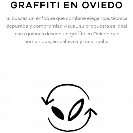
GRAFFITI EN OVIEDO
Si buscas un enfoque que combine elegancia, técnica
depurada y compromiso visual, su propuesta es ideal
para quienes desean un graffiti en Oviedo que
comunique, embellezca y deje huella.