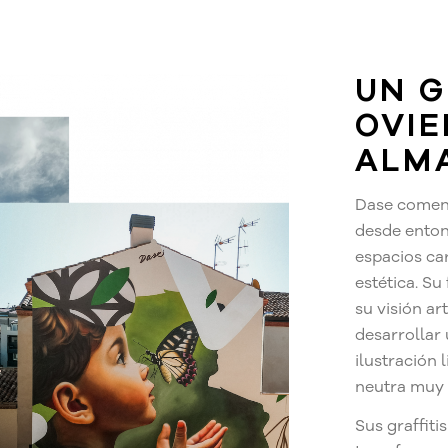
UN G
OVIE
ALMA
Dase comenzó
desde enton
espacios ca
estética. Su
su visión ar
desarrollar 
ilustración 
neutra muy 
Sus graffit