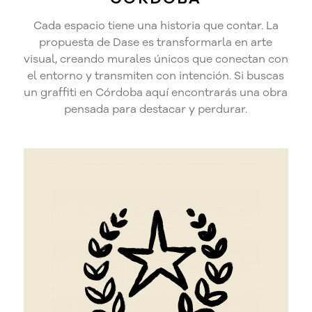
Cada espacio tiene una historia que contar. La
propuesta de Dase es transformarla en arte
visual, creando murales únicos que conectan con
el entorno y transmiten con intención. Si buscas
un graffiti en Córdoba aquí encontrarás una obra
pensada para destacar y perdurar.