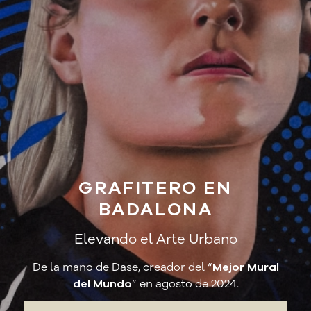
GRAFITERO EN
BADALONA
Elevando el Arte Urbano
De la mano de Dase, creador del “
Mejor Mural
del Mundo
” en agosto de 2024.