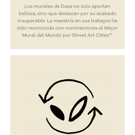
Los murales de Dase no solo aportan
belleza, sino que destacan por su acabado
insuperable. La maestría en sus trabajos ha
sido reconocida con nominaciones al Mejor
Mural del Mundo por Street Art Cities™.