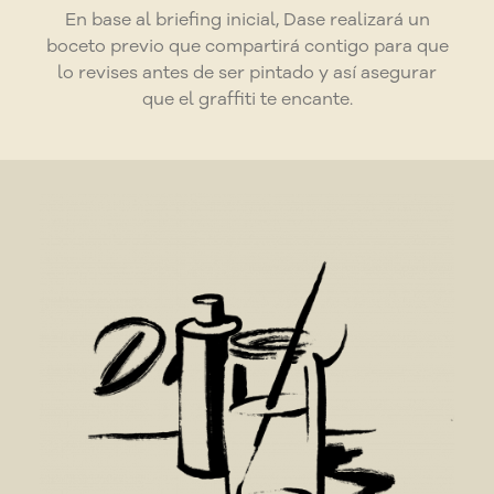
En base al briefing inicial, Dase realizará un
boceto previo que compartirá contigo para que
lo revises antes de ser pintado y así asegurar
que el graffiti te encante.