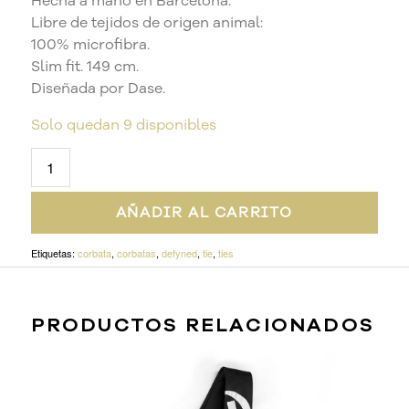
Hecha a mano en Barcelona.
Libre de tejidos de origen animal:
100% microfibra.
Slim fit. 149 cm.
Diseñada por Dase.
Solo quedan 9 disponibles
AÑADIR AL CARRITO
Etiquetas:
corbata
,
corbatas
,
defyned
,
tie
,
ties
PRODUCTOS RELACIONADOS