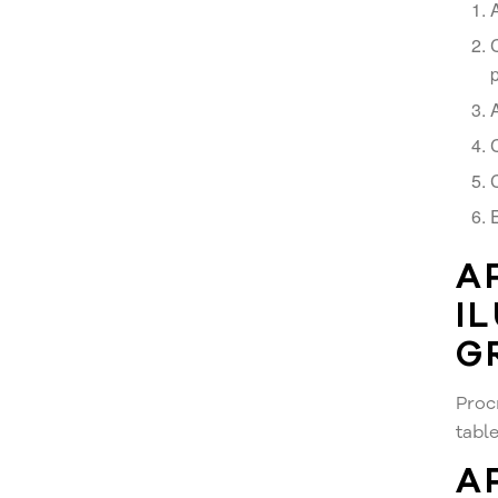
A
C
C
A
I
G
Proc
table
A