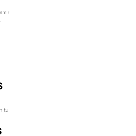
rimir
.
S
n tu
S