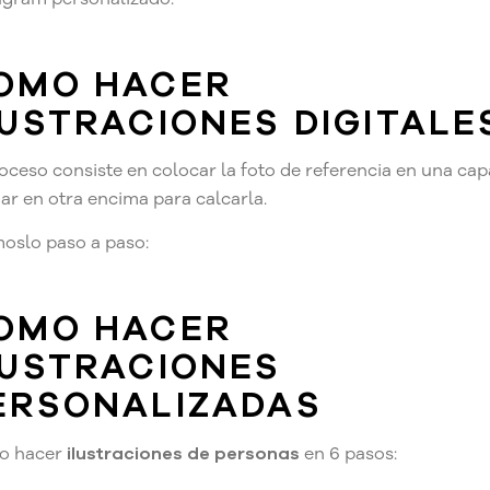
OMO HACER
LUSTRACIONES DIGITALE
roceso consiste en colocar la foto de referencia en una cap
jar en otra encima para calcarla.
oslo paso a paso:
OMO HACER
LUSTRACIONES
ERSONALIZADAS
o hacer
ilustraciones de personas
en 6 pasos: