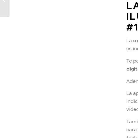
L
en Procreate y Pocket
I
#
La
a
es in
Te p
digi
Adem
La a
indic
vídeo
Tamb
cara
Inst