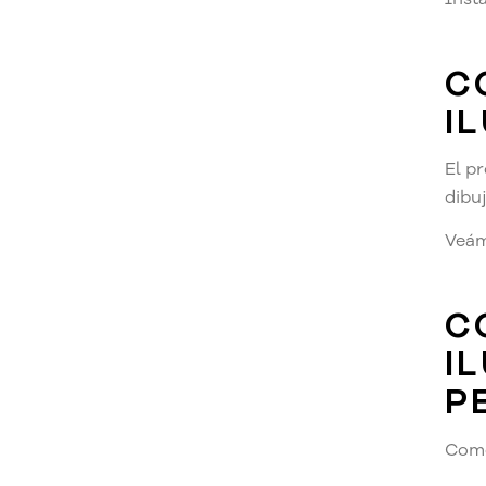
C
I
El p
dibu
Veám
C
I
P
Com