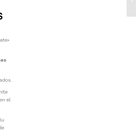
S
ate»
nes
ados.
mite
en el
tu
de