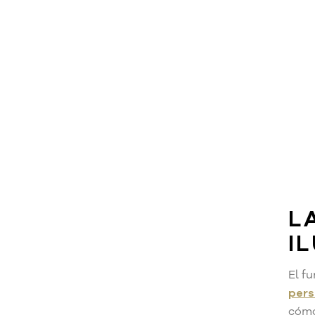
L
I
El f
pers
cómo