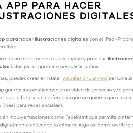
A APP PARA HACER
LUSTRACIONES DIGITALE
1
pp para hacer ilustraciones digitales
con el iPad «Procre
creíble:
ermite crear de manera súper rápida y preciosa
ilustracio
tales
listas para imprimir o compartir online.
ás, puedes crear e instalar
pinceles chulísimos
personaliz
pp guarda automáticamente un vídeo del proceso y te per
ar que la foto es una referencia que no quieres que se vea 
 (ideal para redes sociales).
ién incluye funciones como FacePaint que permite pintar 
 digitalmente activando la cámara. Algo así como un filtro 
agram personalizado.