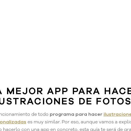
A MEJOR APP PARA HAC
LUSTRACIONES DE FOTO
uncionamiento de todo
programa para hacer
ilustracion
onalizadas
es muy similar. Por eso, aunque vamos a expli
 hacerlo con una app en concreto, esta guía te será de gr