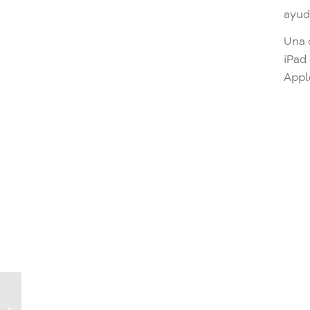
ayud
Una 
iPad
Appl
Como guardar pinceles