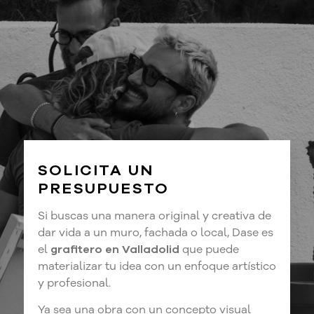
SOLICITA UN
PRESUPUESTO
Si buscas una manera original y creativa de
dar vida a un muro, fachada o local, Dase es
el
grafitero en Valladolid
que puede
materializar tu idea con un enfoque artístico
y profesional.
Ya sea una obra con un concepto visual