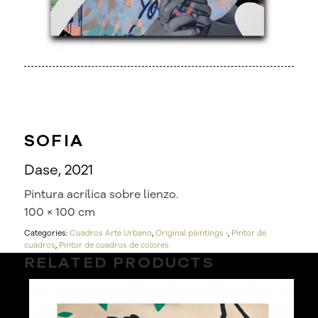
SOFIA
Dase, 2021
Pintura acrílica sobre lienzo.
100 × 100 cm
Categories:
Cuadros Arte Urbano
,
Original paintings ›
,
Pintor de
cuadros
,
Pintor de cuadros de colores
RELATED PRODUCTS